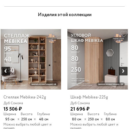
Изделия этой коллекции
Стеллаж Mebikea-242g
Шкаф Mebikea-225g
Дуб Сонома
Дуб Сонома
15 506 ₽
21 696 ₽
Ширина
Высота
Глубина
Ширина
Высота
Глубина
х
х
х
х
95 см
250 см
48 см
80 см
250 см
80 см
Можно выбрать любой цвет и
Можно выбрать любой цвет и
размер
размер