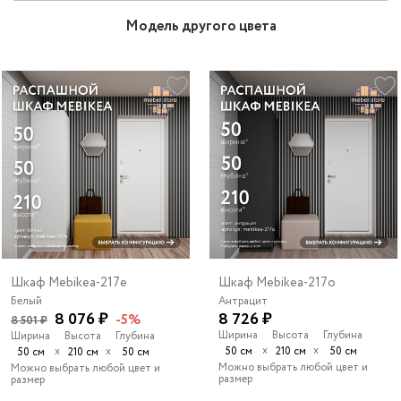
Модель другого цвета
Шкаф Mebikea-217e
Шкаф Mebikea-217o
Белый
Антрацит
8 076 ₽
8 726 ₽
-5%
8 501 ₽
Ширина
Высота
Глубина
Ширина
Высота
Глубина
х
х
х
х
50 см
210 см
50 см
50 см
210 см
50 см
Можно выбрать любой цвет и
Можно выбрать любой цвет и
размер
размер