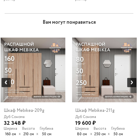
Вам могут понравиться
Шкаф Mebikea-209g
Шкаф Mebikea-211g
Дуб Сонома
Дуб Сонома
32 348 ₽
19 600 ₽
Ширина
Высота
Глубина
Ширина
Высота
Глубина
х
х
х
х
160 см
210 см
50 см
80 см
250 см
50 см