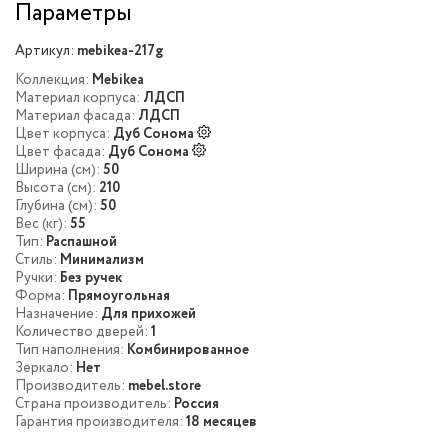
Параметры
Артикул:
mebikea-217g
Коллекция:
Mebikea
Материал корпуса:
ЛДСП
Материал фасада:
ЛДСП
Цвет корпуса:
Дуб Сонома
Цвет фасада:
Дуб Сонома
Ширина (см):
50
Высота (см):
210
Глубина (см):
50
Вес (кг):
55
Тип:
Распашной
Стиль:
Минимализм
Ручки:
Без ручек
Форма:
Прямоугольная
Назначение:
Для прихожей
Количество дверей:
1
Тип наполнения:
Комбинированное
Зеркало:
Нет
Производитель:
mebel.store
Страна производитель:
Россия
Гарантия производителя:
18 месяцев