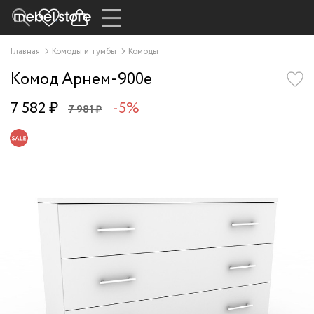
Главная
Комоды и тумбы
Комоды
Комод Арнем-900e
7 582 ₽
-5%
7 981 ₽