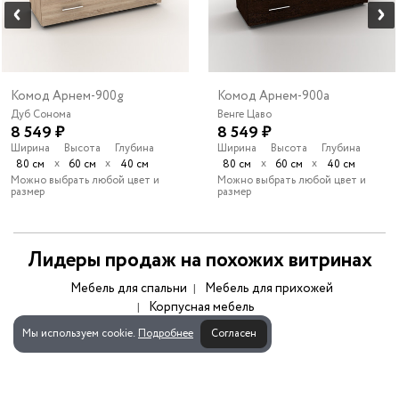
Комод Арнем-900g
Комод Арнем-900a
Дуб Сонома
Венге Цаво
8 549 ₽
8 549 ₽
Ширина
Высота
Глубина
Ширина
Высота
Глубина
х
х
х
х
80 см
60 см
40 см
80 см
60 см
40 см
Можно выбрать любой цвет и
Можно выбрать любой цвет и
размер
размер
Лидеры продаж на похожих витринах
Мебель для спальни
Мебель для прихожей
Корпусная мебель
Мы используем cookie.
Подробнее
Согласен