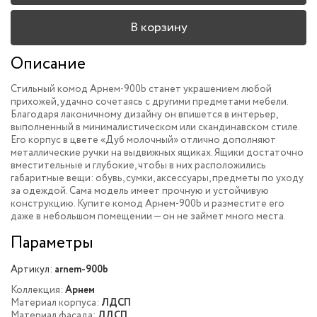
В корзину
Описание
Стильный комод Арнем-900b станет украшением любой
прихожей, удачно сочетаясь с другими предметами мебели.
Благодаря лаконичному дизайну он впишется в интерьер,
выполненный в минималистическом или скандинавском стиле.
Его корпус в цвете «Дуб молочный» отлично дополняют
металлические ручки на выдвижных ящиках. Ящики достаточно
вместительные и глубокие, чтобы в них расположились
габаритные вещи: обувь, сумки, аксессуары, предметы по уходу
за одеждой. Сама модель имеет прочную и устойчивую
конструкцию. Купите комод Арнем-900b и разместите его
даже в небольшом помещении — он не займет много места.
Параметры
Артикул:
arnem-900b
Коллекция:
Арнем
Материал корпуса:
ЛДСП
Материал фасада:
ЛДСП