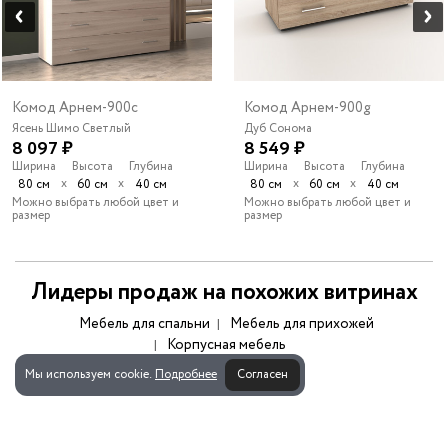
Комод Арнем-900c
Комод Арнем-900g
Ясень Шимо Светлый
Дуб Сонома
8 097 ₽
8 549 ₽
Ширина
Высота
Глубина
Ширина
Высота
Глубина
х
х
х
х
80 см
60 см
40 см
80 см
60 см
40 см
Можно выбрать любой цвет и
Можно выбрать любой цвет и
размер
размер
Лидеры продаж на похожих витринах
Мебель для спальни
Мебель для прихожей
Корпусная мебель
Мы используем cookie.
Подробнее
Согласен