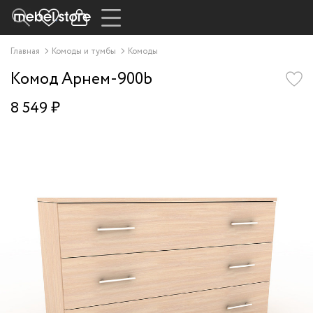
Главная
Комоды и тумбы
Комоды
Комод Арнем-900b
8 549 ₽