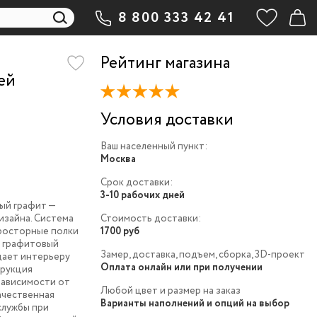
8 800 333 42 41
j
Рейтинг магазина
ей
Условия доставки
Ваш населенный пункт:
Москва
Срок доставки:
3-10 рабочих дней
рый графит —
изайна. Система
Стоимость доставки:
росторные полки
1700 руб
й графитовый
Замер, доставка, подъем, сборка, 3D-проект
дает интерьеру
Оплата онлайн или при получении
трукция
зависимости от
Любой цвет и размер на заказ
ачественная
Варианты наполнений и опций на выбор
службы при