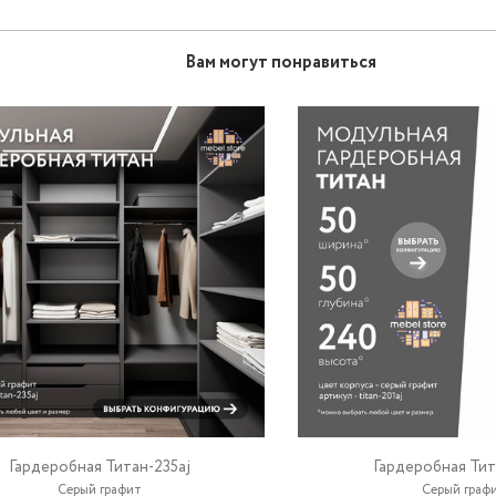
Вам могут понравиться
Гардеробная Титан-235aj
Гардеробная Тит
Серый графит
Серый граф