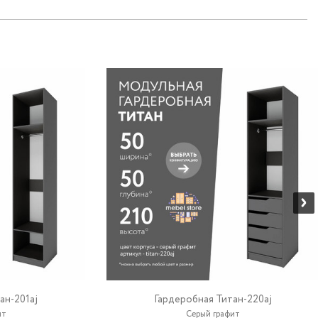
ан-201aj
Гардеробная Титан-220aj
ит
Серый графит