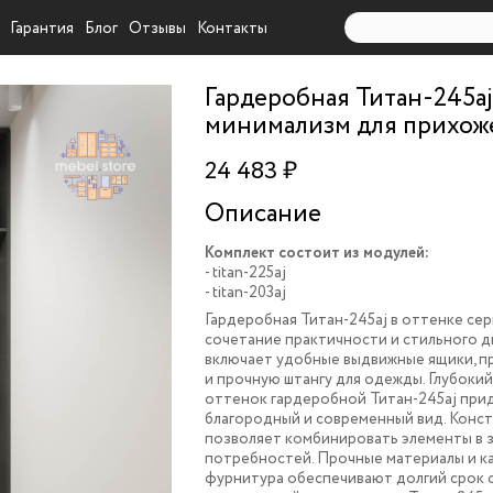
Гарантия
Блог
Отзывы
Контакты
Гардеробная Титан-245a
минимализм для прихож
24 483 ₽
Описание
Комплект состоит из модулей:
- titan-225aj
- titan-203aj
Гардеробная Титан-245aj в оттенке се
сочетание практичности и стильного д
включает удобные выдвижные ящики, п
и прочную штангу для одежды. Глубоки
оттенок гардеробной Титан-245aj при
благородный и современный вид. Конс
позволяет комбинировать элементы в 
потребностей. Прочные материалы и к
фурнитура обеспечивают долгий срок 