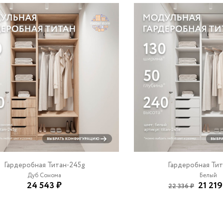
Гардеробная Титан-245g
Гардеробная Тит
Дуб Сонома
Белый
24 543 ₽
21 219
22 336 ₽