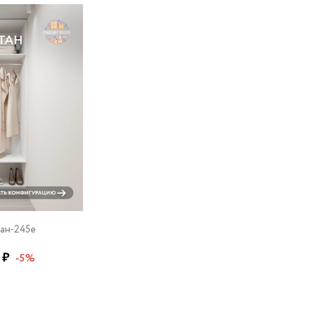
ан-245e
 ₽
-5%