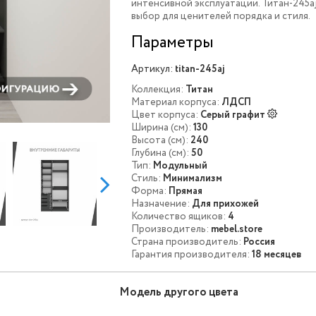
интенсивной эксплуатации. Титан-245aj
выбор для ценителей порядка и стиля.
Параметры
Артикул:
titan-245aj
Коллекция:
Титан
Материал корпуса:
ЛДСП
Цвет корпуса:
Серый графит
Ширина (см):
130
Высота (см):
240
Глубина (см):
50
Тип:
Модульный
Стиль:
Минимализм
Форма:
Прямая
Назначение:
Для прихожей
Количество ящиков:
4
Производитель:
mebel.store
Страна производитель:
Россия
Гарантия производителя:
18 месяцев
Модель другого цвета