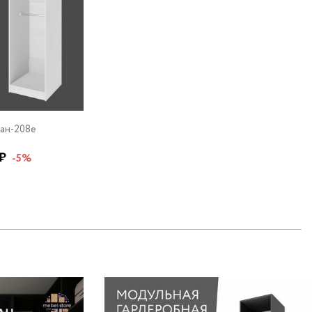
ан-208e
 ₽
-5%