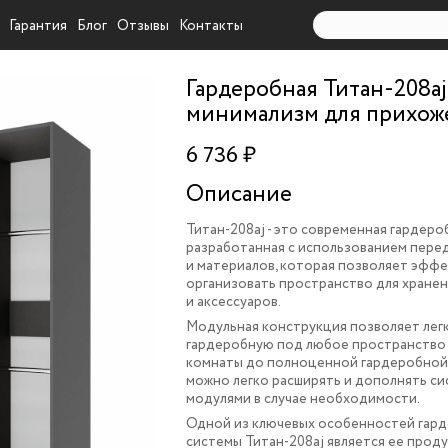
Гарантия
Блог
Отзывы
Контакты
Гардеробная Титан-208aj
минимализм для прихож
6 736 ₽
Описание
Титан-208aj
- это современная гардеро
разработанная с использованием пере
и материалов, которая позволяет эфф
организовать пространство для хранен
и аксессуаров.
Модульная конструкция позволяет лег
гардеробную под любое пространство 
комнаты до полноценной гардеробной.
можно легко расширять и дополнять с
модулями в случае необходимости.
Одной из ключевых особенностей гар
системы Титан-208aj является ее прод