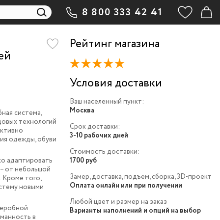
8 800 333 42 41
Рейтинг магазина
ей
Условия доставки
Ваш населенный пункт:
Москва
бная система,
довых технологий
Срок доставки:
ективно
3-10 рабочих дней
ия одежды, обуви
Стоимость доставки:
ко адаптировать
1700 руб
– от небольшой
Замер, доставка, подъем, сборка, 3D-проект
 Кроме того,
Оплата онлайн или при получении
истему новыми
Любой цвет и размер на заказ
деробной
Варианты наполнений и опций на выбор
уманность в