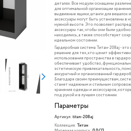
деталях. Все модули оснащены различ
для оптимальной организации хранения
выдвижные ящики, штанги для вешалок и
аксессуары могут быть установлены в н
нужной высоте. Это позволяет распре
аксессуары так, чтобы они были удобно
находились, а также способствует сохр
идеальном состоянии.
Гардеробная система Титан-208aj - это
решение для тех, кто ценит эффектив
использования пространства в гардеро
обеспечивает удобство, функциональн
эстетическую привлекательность, помо
аккуратный и организованный гардеро
Благодаря своим преимуществам, систе
станет надежным и стильным сопрово
хранения одежды и аксессуаров, котор
под рукой и в лучшем состоянии.
Параметры
Артикул:
titan-208aj
Коллекция:
Титан
Материал корпуса:
ЛДСП