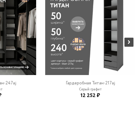
ан-247aj
Гардеробная Титан-217aj
ит
Серый графит
₽
12 252 ₽