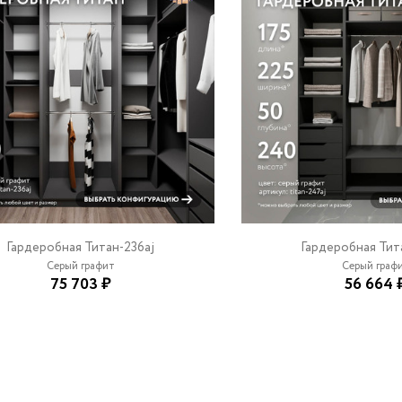
Гардеробная Титан-236aj
Гардеробная Тит
Серый графит
Серый граф
75 703 ₽
56 664 