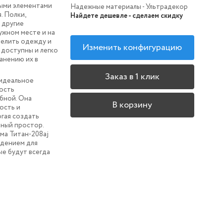
ными элементами
Надежные материалы - Ультрадекор
. Полки,
Найдете дешевле - сделаем скидку
 другие
ужном месте и на
делить одежду и
Изменить конфигурацию
 доступны и легко
анению их в
Заказ в 1 клик
 идеальное
ность
бной. Она
В корзину
ость и
гая создать
бный простор.
ма Титан-208aj
ждением для
ые будут всегда