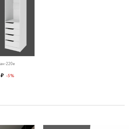
ан-220e
 ₽
-5%