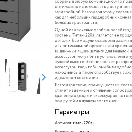
собраны в любую комбинацию, что поз
оптимально использовать доступное п
гардеробной. Благодаря этому, систем
как для небольших гардеробных комнат,
больших пространств.
Одной из ключевых особенностей гар
системы Титан-220aj является ее прод
деталях. Все модули оснащены различ
для оптимальной организации хранения
выдвижные ящики, штанги для вешалок и
аксессуары могут быть установлены в н
нужной высоте. Это позволяет распре
аксессуары так, чтобы они были удобно
находились, а также способствует сохр
идеальном состоянии.
Благодаря своим преимуществам, систе
станет надежным и стильным сопрово
хранения одежды и аксессуаров, котор
под рукой и в лучшем состоянии.
Параметры
Артикул:
titan-220aj
Коллекция:
Титан