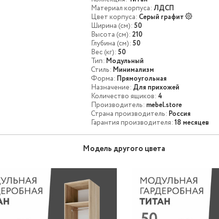
Материал корпуса:
ЛДСП
Цвет корпуса:
Серый графит
Ширина (см):
50
Высота (см):
210
Глубина (см):
50
Вес (кг):
50
Тип:
Модульный
Стиль:
Минимализм
Форма:
Прямоугольная
Назначение:
Для прихожей
Количество ящиков:
4
Производитель:
mebel.store
Страна производитель:
Россия
Гарантия производителя:
18 месяцев
Модель другого цвета