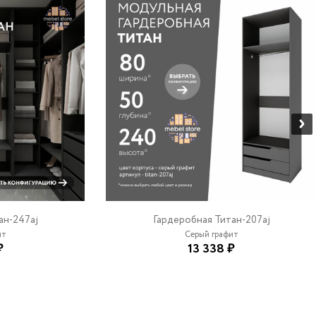
ан-247aj
Гардеробная Титан-207aj
ит
Серый графит
₽
13 338 ₽