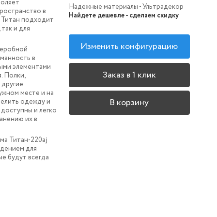
воляет
Надежные материалы - Ультрадекор
ространство в
Найдете дешевле - сделаем скидку
а Титан подходит
 так и для
Изменить конфигурацию
деробной
уманность в
ными элементами
Заказ в 1 клик
. Полки,
 другие
ужном месте и на
В корзину
делить одежду и
 доступны и легко
анению их в
ма Титан-220aj
ждением для
ые будут всегда