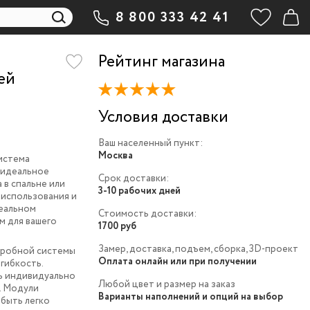
8 800 333 42 41
Рейтинг магазина
ей
Условия доставки
Ваш населенный пункт:
Москва
истема
о идеальное
Срок доставки:
 в спальне или
3-10 рабочих дней
использования и
деальном
Стоимость доставки:
м для вашего
1700 руб
Замер, доставка, подъем, сборка, 3D-проект
еробной системы
Оплата онлайн или при получении
 гибкость.
ь индивидуально
Любой цвет и размер на заказ
. Модули
Варианты наполнений и опций на выбор
быть легко