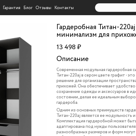
Гарантия
Блог
Отзывы
Контакты
Гардеробная Титан-220aj
минимализм для прихож
13 498 ₽
Описание
Современная модульная гардеробная с
Титан-220aj в сером цвете графит - эт
решение для организации пространства
прихожей. Она
обеспечивает удобство 
сохранение одежды и аксессуаров в и
состоянии, делая ее идеальным выборо
гардероба.
Одним из основных преимуществ гард
Титан-220aj является ее модульность и
Комплектация гардеробной может быт
адаптирована под нужды пользователя
разнообразных размеров и форм могут 