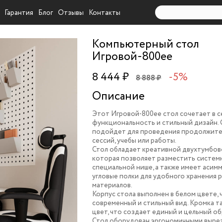
Гарантия
Блог
Отзывы
Контакты
Компьютерный стол
Игровой-800ee
8 444 ₽
-5%
8 888 ₽
Описание
Этот Игровой-800ee стол сочетает в с
функциональность и стильный дизайн.
подойдет для проведения продолжите
сессий, учебы или работы.
Стол обладает креативной двухтумбов
которая позволяет разместить системн
специальной нише, а также имеет асим
угловые полки для удобного хранения 
материалов.
Корпус стола выполнен в белом цвете, 
современный и стильный вид. Кромка т
цвет, что создает единый и цельный об
Стол оборудован эргономичными вырез