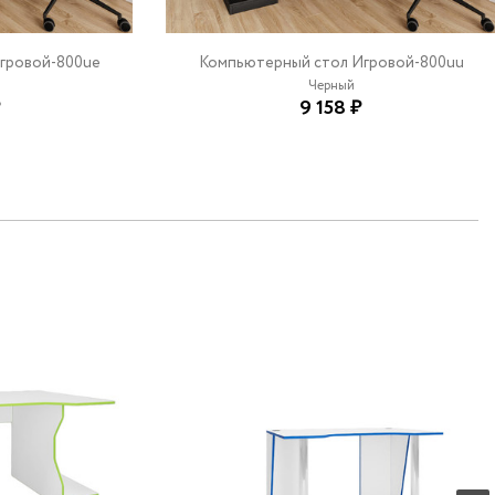
гровой-800ue
Компьютерный стол Игровой-800uu
Черный
₽
9 158 ₽