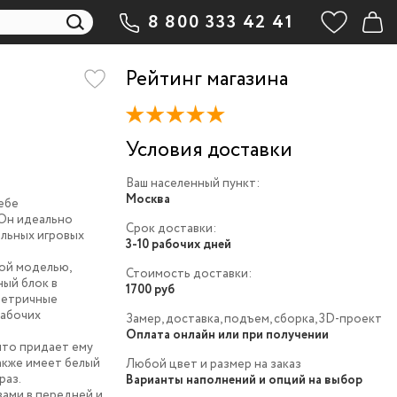
8 800 333 42 41
Рейтинг магазина
Условия доставки
Ваш населенный пункт:
Москва
ебе
 Он идеально
Срок доставки:
льных игровых
3-10 рабочих дней
ой моделью,
Стоимость доставки:
ый блок в
1700 руб
метричные
рабочих
Замер, доставка, подъем, сборка, 3D-проект
Оплата онлайн или при получении
что придает ему
акже имеет белый
Любой цвет и размер на заказ
раз.
Варианты наполнений и опций на выбор
ами в передней и