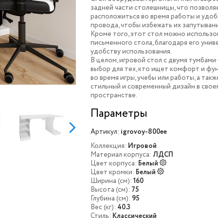
задней части столешницы, что позвол
расположиться во время работы и удо
провода, чтобы избежать их запутывани
Кроме того, этот стол можно использо
письменного стола, благодаря его унив
удобству использования.
В целом, игровой стол с двумя тумбами 
выбор для тех, кто ищет комфорт и ф
во время игры, учебы или работы, а так
стильный и современный дизайн в свое
пространстве.
Параметры
Артикул:
igrovoy-800ee
Коллекция:
Игровой
Материал корпуса:
ЛДСП
Цвет корпуса:
Белый
Цвет кромки:
Белый
Ширина (см):
160
Высота (см):
75
Глубина (см):
95
Вес (кг):
40.3
Стиль:
Классический