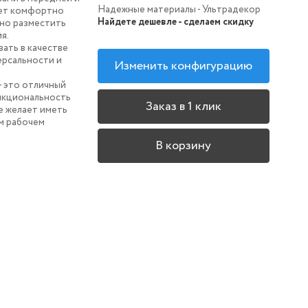
Надежные материалы - Ультрадекор
яет комфортно
Найдете дешевле - сделаем скидку
бно разместить
я.
вать в качестве
ерсальности и
Изменить конфигурацию
- это отличный
ункциональность
Заказ в 1 клик
же желает иметь
м рабочем
В корзину