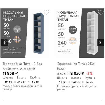
Гардеробная Титан-213ba
Гардеробная Титан-213e
Альби полуночно-синий
Белый
11 858 ₽
8 050 ₽
-5%
8 474 ₽
Ширина
Высота
Глубина
Ширина
Высота
Глубина
х
х
50 см
240 см
50 см
х
х
50 см
240 см
50 см
Можно выбрать любой цвет и
Можно выбрать любой цвет и
размер
размер