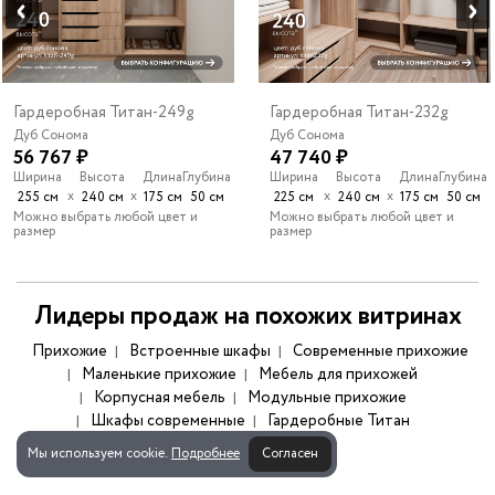
Гардеробная Титан-249g
Гардеробная Титан-232g
Дуб Сонома
Дуб Сонома
56 767 ₽
47 740 ₽
Ширина
Высота
Длина
Глубина
Ширина
Высота
Длина
Глубина
х
х
х
х
255 см
240 см
175 см
50 см
225 см
240 см
175 см
50 см
Можно выбрать любой цвет и
Можно выбрать любой цвет и
размер
размер
Лидеры продаж на похожих витринах
Прихожие
Встроенные шкафы
Современные прихожие
Маленькие прихожие
Мебель для прихожей
Корпусная мебель
Модульные прихожие
Шкафы современные
Гардеробные Титан
Мы используем cookie.
Подробнее
Согласен