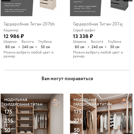
Гардеробная Титан-207bb
Гардеробная Титан-207aj
Кашемир
Серый графит
12 986 ₽
13 338 ₽
Ширина
Высота
Глубина
Ширина
Высота
Глубина
х
х
х
х
80 см
240 см
50 см
80 см
240 см
50 см
Можно выбрать любой цвет и
Можно выбрать любой цвет и
размер
размер
Вам могут понравиться