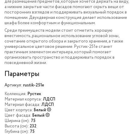
для размещения предметов, которые хочется держать на виду,
а нижние закрытые части фасадов помогают скрыть вещи от
посторонних взглядов и поддерживать визуальный порядок в
помещении. Двухдверная конструкция делает использование
шкафа более комфортным и функциональным.
Среди преимуществ модели стоит отметить хорошую
вместимость, рациональное использование угловой зоны,
сочетание открытого обзора и закрытого хранения, а также
универсальное цветовое решение. Рустик-251e станет
практичным элементом интерьера, который помогает
организовать пространство и поддерживать порядок в
повседневной жизни.
Параметры
Артикул:
rustik-251e
Коллекция:
Рустик
Материал корпуса:
ЛДСП
Материал фасада:
ЛДСП
Цвет корпуса:
Белый
Цвет фасада:
Белый
Ширина (см):
75
Высота (см):
232
Глубина (см):
75