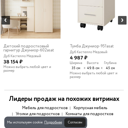
Детский подростковый
Тумба Джуниор-951asat
гарнитур Джуниор-602asat
Дуб Кастелло Медовый
Дуб Кастелло Медовый
4 987 ₽
38 154 ₽
Ширина
Высота
Глубина
Можно выбрать любой цвет и
х
х
35 см
49.8 см
45 см
размер
Можно выбрать любой цвет и
размер
Лидеры продаж на похожих витринах
Мебель для подростков
Корпусная мебель
Уголки для подростков
Комнаты для подростков
Мы используем cookie.
Подробнее
Согласен