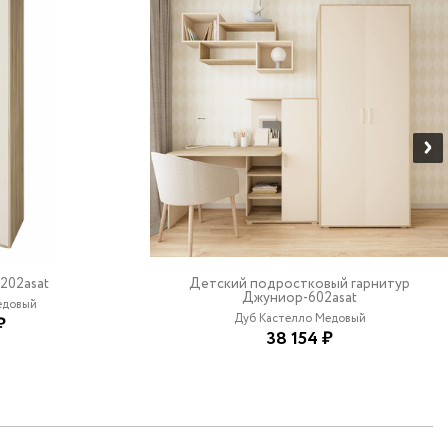
202asat
Детский подростковый гарнитур
Джуниор-602asat
довый
Дуб Кастелло Медовый
₽
38 154 ₽