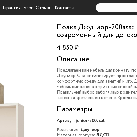
Гарантия
Блог
Отзывы
Контакты
Полка Джуниор-200asat
современный для детск
4 850 ₽
Описание
Предлагаем вам мебель для комнаты п
Джуниор. Она оптимизирует простран
комфортную среду для занятий и игр. 
мебель выполнена в приятных спокойны
Правильный выбор заботливых родител
навесная креплением к стене. Кромка в
Параметры
Артикул:
junior-200asat
Коллекция:
Джуниор
Материал корпуса:
ЛДСП