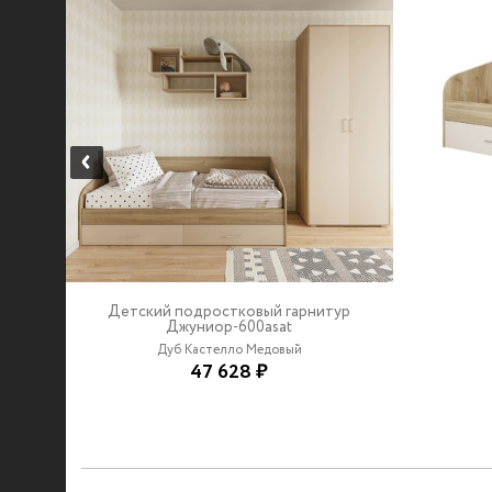
Детский подростковый гарнитур
Джуниор-600asat
Дуб Кастелло Медовый
47 628 ₽