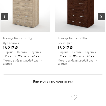
Комод Карло-900g
Комод Карло-900a
Дуб Сонома
Венге Цаво
16 217 ₽
16 217 ₽
Ширина
Высота
Глубина
Ширина
Высота
Глубина
х
х
х
х
73 см
115 см
40 см
73 см
115 см
40 см
Можно выбрать любой цвет и
Можно выбрать любой цвет и
размер
размер
Вам могут понравиться