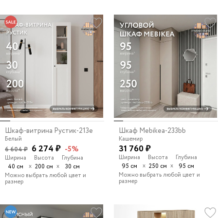
Шкаф-витрина Рустик-213e
Шкаф Mebikea-233bb
Белый
Кашемир
6 274 ₽
31 760 ₽
-5%
6 604 ₽
Ширина
Высота
Глубина
Ширина
Высота
Глубина
х
х
х
х
95 см
250 см
95 см
40 см
200 см
30 см
Можно выбрать любой цвет и
Можно выбрать любой цвет и
размер
размер