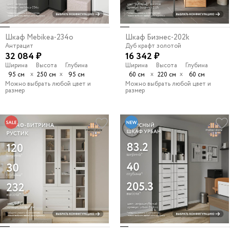
Шкаф Mebikea-234o
Шкаф Бизнес-202k
Антрацит
Дуб крафт золотой
32 084 ₽
16 342 ₽
Ширина
Высота
Глубина
Ширина
Высота
Глубина
х
х
х
х
95 см
250 см
95 см
60 см
220 см
60 см
Можно выбрать любой цвет и
Можно выбрать любой цвет и
размер
размер