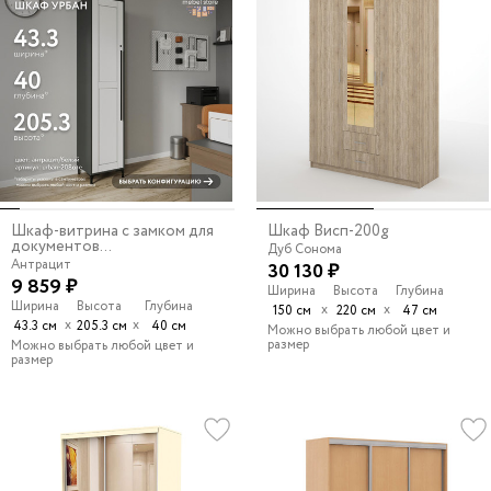
Шкаф-витрина с замком для
Шкаф Висп-200g
документов...
Дуб Сонома
Антрацит
30 130 ₽
9 859 ₽
Ширина
Высота
Глубина
Ширина
Высота
Глубина
х
х
150 см
220 см
47 см
х
х
43.3 см
205.3 см
40 см
Можно выбрать любой цвет и
размер
Можно выбрать любой цвет и
размер