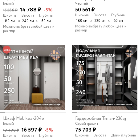
Белый
Черный
14 788 ₽
50 561 ₽
-5%
15 566 ₽
Ширина
Высота
Глубина
Ширина
Высота
Глубина
х
х
х
х
180 см
220 см
60 см
80 см
240 см
50 см
Можно выбрать любой цвет и
Можно выбрать любой цвет и
размер
размер
Шкаф Mebikea-204e
Гардеробная Титан-236aj
Белый
Серый графит
16 597 ₽
75 703 ₽
-5%
17 470 ₽
Ширина
Высота
Длина
Глубина
Ширина
Высота
Глубина