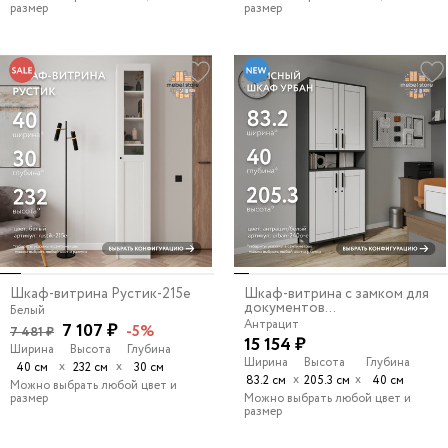
размер
размер
Шкаф-витрина Рустик-215e
Шкаф-витрина с замком для
документов...
Белый
Антрацит
7 107 ₽
-5%
7 481 ₽
15 154 ₽
Ширина
Высота
Глубина
Ширина
Высота
Глубина
х
х
40 см
232 см
30 см
х
х
83.2 см
205.3 см
40 см
Можно выбрать любой цвет и
размер
Можно выбрать любой цвет и
размер