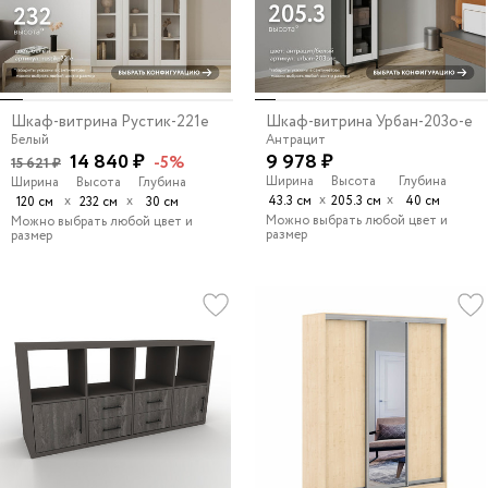
Шкаф-витрина Рустик-221e
Шкаф-витрина Урбан-203o-e
Белый
Антрацит
14 840 ₽
9 978 ₽
-5%
15 621 ₽
Ширина
Высота
Глубина
Ширина
Высота
Глубина
х
х
х
х
43.3 см
205.3 см
40 см
120 см
232 см
30 см
Можно выбрать любой цвет и
Можно выбрать любой цвет и
размер
размер