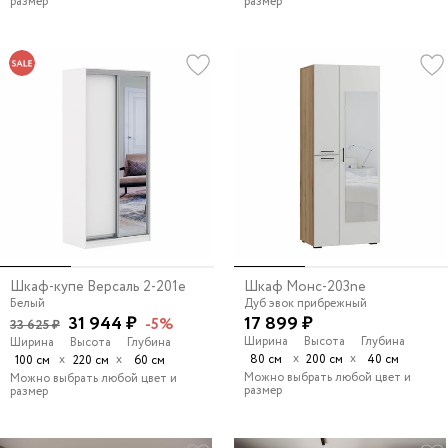
размер
размер
Шкаф-купе Версаль 2-201e
Шкаф Монс-203ne
Белый
Дуб эвок прибрежный
31 944 ₽
17 899 ₽
-5%
33 625 ₽
Ширина
Высота
Глубина
Ширина
Высота
Глубина
х
х
х
х
80 см
200 см
40 см
100 см
220 см
60 см
Можно выбрать любой цвет и
Можно выбрать любой цвет и
размер
размер