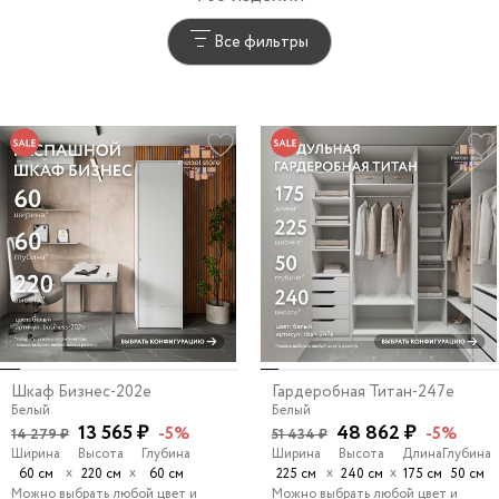
Все фильтры
Шкаф Бизнес-202e
Гардеробная Титан-247e
Белый
Белый
13 565 ₽
48 862 ₽
-5%
-5%
14 279 ₽
51 434 ₽
Ширина
Высота
Глубина
Ширина
Высота
Длина
Глубина
х
х
х
х
60 см
220 см
60 см
225 см
240 см
175 см
50 см
Можно выбрать любой цвет и
Можно выбрать любой цвет и