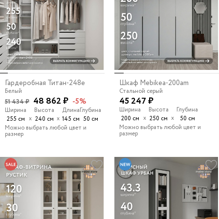
Гардеробная Титан-248e
Шкаф Mebikea-200am
Белый
Стальной серый
48 862 ₽
45 247 ₽
-5%
51 434 ₽
Ширина
Высота
Глубина
Ширина
Высота
Длина
Глубина
х
х
х
х
200 см
250 см
50 см
255 см
240 см
145 см
50 см
Можно выбрать любой цвет и
Можно выбрать любой цвет и
размер
размер