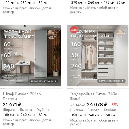
х
х
х
х
270 см
240 см
175 см
50 см
100 см
250 см
50 см
Можно выбрать любой цвет и
Можно выбрать любой цвет и
размер
размер
Шкаф Бизнес-203ab
Гардеробная Титан-243e
Платина
Белый
21 471 ₽
24 078 ₽
-5%
25 345 ₽
Ширина
Высота
Глубина
Ширина
Высота
Глубина
х
х
60 см
240 см
60 см
х
х
160 см
240 см
50 см
Можно выбрать любой цвет и
Можно выбрать любой цвет и
размер
размер