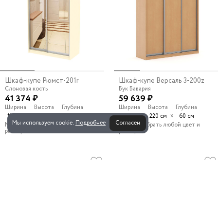
Шкаф-купе Рюмст-201r
Шкаф-купе Версаль 3-200z
Слоновая кость
Бук Бавария
41 374 ₽
59 639 ₽
Ширина
Высота
Глубина
Ширина
Высота
Глубина
х
х
х
х
120 см
240 см
60 см
180 см
220 см
60 см
Мы используем cookie.
Подробнее
Согласен
Можно выбрать любой цвет и
Можно выбрать любой цвет и
размер
размер