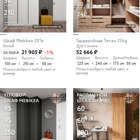
Шкаф Mebikea-201e
Гардеробная Титан-234g
Белый
Дуб Сонома
21 905 ₽
52 666 ₽
-5%
23 058 ₽
Ширина
Высота
Длина
Глубина
Ширина
Высота
Глубина
х
х
х
х
225 см
240 см
175 см
50 см
150 см
210 см
50 см
Можно выбрать любой цвет и
Можно выбрать любой цвет и
размер
размер