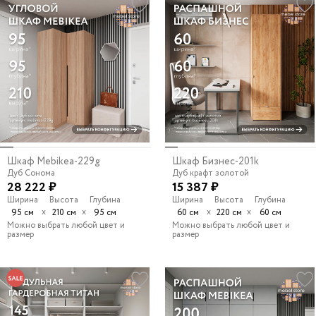
Шкаф Mebikea-229g
Шкаф Бизнес-201k
Дуб Сонома
Дуб крафт золотой
28 222 ₽
15 387 ₽
Ширина
Высота
Глубина
Ширина
Высота
Глубина
х
х
х
х
95 см
210 см
95 см
60 см
220 см
60 см
Можно выбрать любой цвет и
Можно выбрать любой цвет и
размер
размер