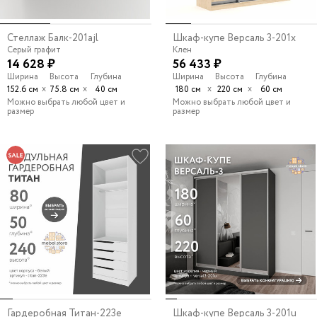
Стеллаж Балк-201ajl
Шкаф-купе Версаль 3-201x
Серый графит
Клен
14 628 ₽
56 433 ₽
Ширина
Высота
Глубина
Ширина
Высота
Глубина
х
х
х
х
152.6 см
75.8 см
40 см
180 см
220 см
60 см
Можно выбрать любой цвет и
Можно выбрать любой цвет и
размер
размер
Гардеробная Титан-223e
Шкаф-купе Версаль 3-201u