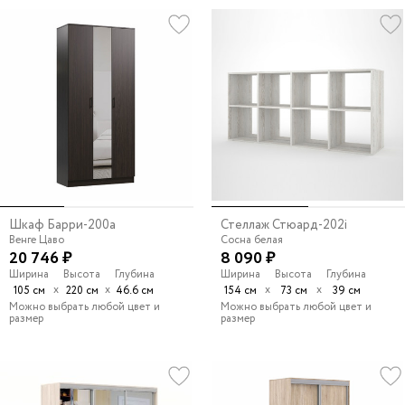
Шкаф Барри-200a
Стеллаж Стюард-202i
Венге Цаво
Сосна белая
20 746 ₽
8 090 ₽
Ширина
Высота
Глубина
Ширина
Высота
Глубина
х
х
х
х
105 см
220 см
46.6 см
154 см
73 см
39 см
Можно выбрать любой цвет и
Можно выбрать любой цвет и
размер
размер