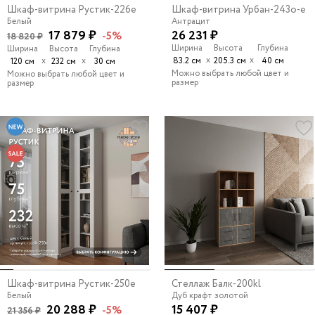
Шкаф-витрина Рустик-226e
Шкаф-витрина Урбан-243o-e
Белый
Антрацит
17 879 ₽
26 231 ₽
-5%
18 820 ₽
Ширина
Высота
Глубина
Ширина
Высота
Глубина
х
х
х
х
83.2 см
205.3 см
40 см
120 см
232 см
30 см
Можно выбрать любой цвет и
Можно выбрать любой цвет и
размер
размер
Шкаф-витрина Рустик-250e
Стеллаж Балк-200kl
Белый
Дуб крафт золотой
20 288 ₽
15 407 ₽
-5%
21 356 ₽