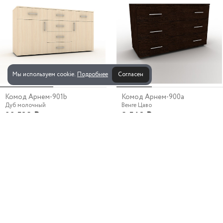
Мы используем cookie.
Подробнее
Согласен
Комод Арнем-901b
Комод Арнем-900a
Дуб молочный
Венге Цаво
22 538 ₽
8 549 ₽
Ширина
Высота
Глубина
Ширина
Высота
Глубина
х
х
х
х
150 см
80 см
50 см
80 см
60 см
40 см
Можно выбрать любой цвет и
Можно выбрать любой цвет и
размер
размер