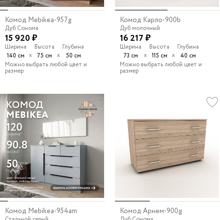
Комод Mebikea-957g
Комод Карло-900b
Дуб Сонома
Дуб молочный
15 920 ₽
16 217 ₽
Ширина
Высота
Глубина
Ширина
Высота
Глубина
х
х
х
х
140 см
75 см
50 см
73 см
115 см
40 см
Можно выбрать любой цвет и
Можно выбрать любой цвет и
размер
размер
Комод Mebikea-954am
Комод Арнем-900g
Стальной серый
Дуб Сонома