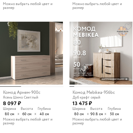
Можно выбрать любой цвет и
Можно выбрать любой цвет и
размер
размер
Комод Арнем-900c
Комод Mebikea-956bc
Ясень Шимо Светлый
Дуб крафт серый
8 097 ₽
13 475 ₽
Ширина
Высота
Глубина
Ширина
Высота
Глубина
х
х
х
х
80 см
60 см
40 см
80 см
90.8 см
50 см
Можно выбрать любой цвет и
Можно выбрать любой цвет и
размер
размер