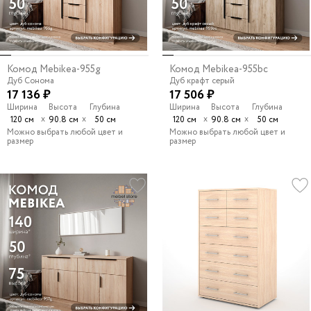
Комод Mebikea-955g
Комод Mebikea-955bc
Дуб Сонома
Дуб крафт серый
17 136 ₽
17 506 ₽
Ширина
Высота
Глубина
Ширина
Высота
Глубина
х
х
х
х
120 см
90.8 см
50 см
120 см
90.8 см
50 см
Можно выбрать любой цвет и
Можно выбрать любой цвет и
размер
размер