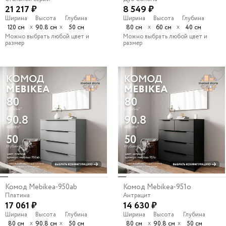
21 217 ₽
8 549 ₽
Ширина
Высота
Глубина
Ширина
Высота
Глубина
х
х
х
х
120 см
90.8 см
50 см
80 см
60 см
40 см
Можно выбрать любой цвет и
Можно выбрать любой цвет и
размер
размер
Комод Mebikea-950ab
Комод Mebikea-951o
Платина
Антрацит
17 061 ₽
14 630 ₽
Ширина
Высота
Глубина
Ширина
Высота
Глубина
х
х
х
х
80 см
90.8 см
50 см
80 см
90.8 см
50 см