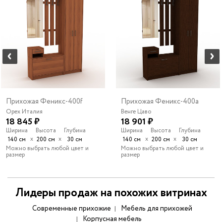
Прихожая Феникс-400f
Прихожая Феникс-400a
Орех Италия
Венге Цаво
18 845 ₽
18 901 ₽
Ширина
Высота
Глубина
Ширина
Высота
Глубина
х
х
х
х
140 см
200 см
30 см
140 см
200 см
30 см
Можно выбрать любой цвет и
Можно выбрать любой цвет и
размер
размер
Лидеры продаж на похожих витринах
Современные прихожие
Мебель для прихожей
Корпусная мебель