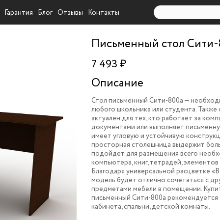
Гарантия
Блог
Отзывы
Контакты
Письменный стол Сити-
7 493 ₽
Описание
Стол письменный Сити-800a — необход
любого школьника или студента. Также
актуален для тех, кто работает за ком
документами или выполняет письменну
имеет угловую и устойчивую конструкц
просторная столешница выдержит боль
подойдет для размещения всего необ
компьютера, книг, тетрадей, элементов
Благодаря универсальной расцветке «
модель будет отлично сочетаться с др
предметами мебели в помещении. Купи
письменный Сити-800a рекомендуется 
кабинета, спальни, детской комнаты.