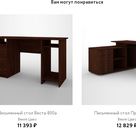
Вам могут понравиться
исьменный стол Веста-800a
Письменный стол П
Венге Цаво
Венге Цав
11 393 ₽
12 829 