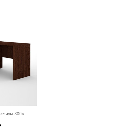
ремиум-800a
о
₽