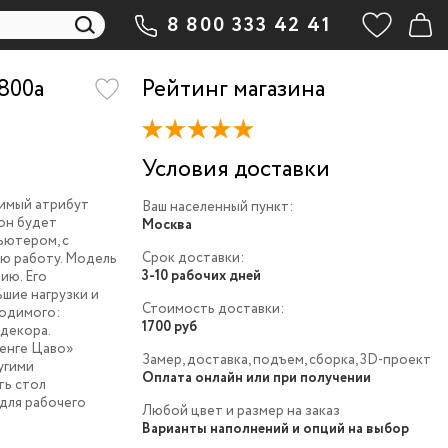
8 800 333 42 41
800a
Рейтинг магазина
Условия доставки
имый атрибут
Ваш населенный пункт:
 он будет
Москва
пьютером, с
Срок доставки:
ю работу. Модель
3-10 рабочих дней
ию. Его
шие нагрузки и
Стоимость доставки:
ходимого:
1700 руб
 декора.
Венге Цаво»
Замер, доставка, подъем, сборка, 3D-проект
угими
Оплата онлайн или при получении
ть стол
для рабочего
Любой цвет и размер на заказ
Варианты наполнений и опций на выбор