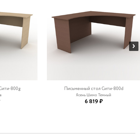
Сити-800g
Письменный стол Сити-800d
а
Ясень Шимо Темный
₽
6 819 ₽