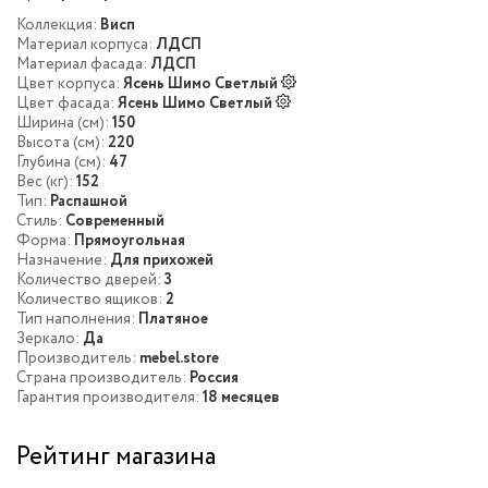
Коллекция:
Висп
Материал корпуса:
ЛДСП
Материал фасада:
ЛДСП
Цвет корпуса:
Ясень Шимо Светлый
Цвет фасада:
Ясень Шимо Светлый
Ширина (см):
150
Высота (см):
220
Глубина (см):
47
Вес (кг):
152
Тип:
Распашной
Стиль:
Современный
Форма:
Прямоугольная
Назначение:
Для прихожей
Количество дверей:
3
Количество ящиков:
2
Тип наполнения:
Платяное
Зеркало:
Да
Производитель:
mebel.store
Страна производитель:
Россия
Гарантия производителя:
18 месяцев
Рейтинг магазина