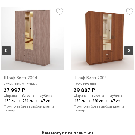
Шкаф Висп-200d
Шкаф Висп-200f
Ясень Шимо Темный
Орех Италия
27 997 ₽
29 807 ₽
Ширина
Высота
Глубина
Ширина
Высота
Глубина
х
х
х
х
150 см
220 см
47 см
150 см
220 см
47 см
Можно выбрать любой цвет и
Можно выбрать любой цвет и
размер
размер
Вам могут понравиться