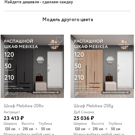
Найдете дешевле - сделаем скидку
Модель другого цвета
Шкаф Mebikea-208o
Шкаф Mebikea-208g
Антрацит
Дуб Сонома
23 413 ₽
25 036 ₽
Ширина
Высота
Глубина
Ширина
Высота
Глубина
х
х
х
х
120 см
210 см
50 см
120 см
210 см
50 см
Можно выбрать любой цвет и
Можно выбрать любой цвет и