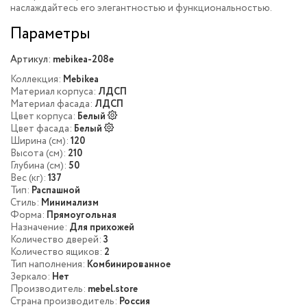
наслаждайтесь его элегантностью и функциональностью.
Параметры
Артикул:
mebikea-208e
Коллекция:
Mebikea
Материал корпуса:
ЛДСП
Материал фасада:
ЛДСП
Цвет корпуса:
Белый
Цвет фасада:
Белый
Ширина (см):
120
Высота (см):
210
Глубина (см):
50
Вес (кг):
137
Тип:
Распашной
Стиль:
Минимализм
Форма:
Прямоугольная
Назначение:
Для прихожей
Количество дверей:
3
Количество ящиков:
2
Тип наполнения:
Комбинированное
Зеркало:
Нет
Производитель:
mebel.store
Страна производитель:
Россия