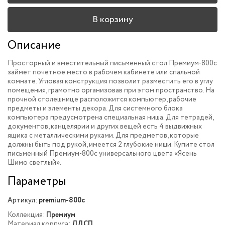
В корзину
Описание
Просторный и вместительный письменный стол Премиум-800c
займет почетное место в рабочем кабинете или спальной
комнате. Угловая конструкция позволит разместить его в углу
помещения, грамотно организовав при этом пространство. На
прочной столешнице расположится компьютер, рабочие
предметы и элементы декора. Для системного блока
компьютера предусмотрена специальная ниша. Для тетрадей,
документов, канцелярии и других вещей есть 4 выдвижных
ящика с металлическими руками. Для предметов, которые
должны быть под рукой, имеется 2 глубокие ниши. Купите стол
письменный Премиум-800c универсального цвета «Ясень
Шимо светлый».
Параметры
Артикул:
premium-800c
Коллекция:
Премиум
Материал корпуса:
ЛДСП