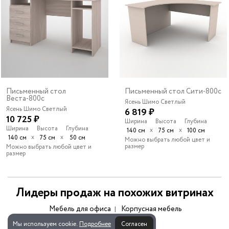
Письменный стол
Письменный стол Сити-800c
Веста-800c
Ясень Шимо Светлый
Ясень Шимо Светлый
6 819 ₽
10 725 ₽
Ширина
Высота
Глубина
Ширина
Высота
Глубина
х
х
140 см
75 см
100 см
х
х
140 см
75 см
50 см
Можно выбрать любой цвет и
размер
Можно выбрать любой цвет и
размер
Лидеры продаж на похожих витринах
Мебель для офиса
Корпусная мебель
Мы используем cookie.
Подробнее
Согласен