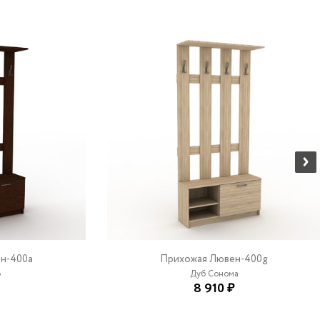
н-400a
Прихожая Лювен-400g
о
Дуб Сонома
8 910 ₽