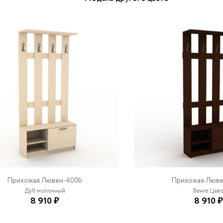
Прихожая Лювен-400b
Прихожая Люве
Дуб молочный
Венге Цав
8 910 ₽
8 910 ₽