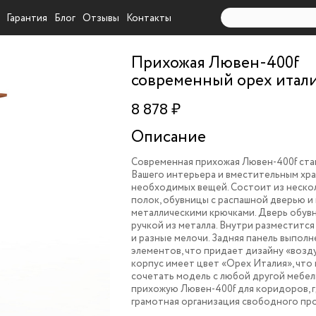
Гарантия
Блог
Отзывы
Контакты
Прихожая Лювен-400f
современный орех итал
8 878 ₽
Описание
Современная прихожая Лювен-400f ста
Вашего интерьера и вместительным хр
необходимых вещей. Состоит из неско
полок, обувницы с распашной дверью и 
металлическими крючками. Дверь обу
ручкой из металла. Внутри разместится
и разные мелочи. Задняя панель выполн
элементов, что придает дизайну «возд
корпус имеет цвет «Орех Италия», что
сочетать модель с любой другой мебел
прихожую Лювен-400f для коридоров, 
грамотная организация свободного пр