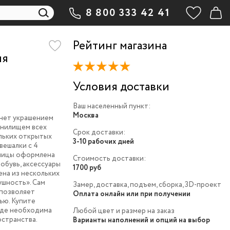
8 800 333 42 41
Рейтинг магазина
ия
Условия доставки
Ваш населенный пункт:
Москва
нет украшением
анилищем всех
Срок доставки:
льких открытых
3-10 рабочих дней
вешалки с 4
вницы оформлена
Стоимость доставки:
 обувь, аксессуары
1700 руб
ена из нескольких
ушность». Сам
Замер, доставка, подъем, сборка, 3D-проект
 позволяет
Оплата онлайн или при получении
ью. Купите
где необходима
Любой цвет и размер на заказ
остранства.
Варианты наполнений и опций на выбор