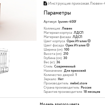
Инструкция прихожая Лювен-
Параметры
Артикул:
lyuven-400f
Коллекция:
Лювен
Материал корпуса:
ЛДСП
Материал фасада:
ЛДСП
Цвет корпуса:
Орех Италия
Цвет фасада:
Орех Италия
Ширина (см):
100
Высота (см):
210
Глубина (см):
30
Вес (кг):
36
Стиль:
Современный
Назначение:
Для прихожей
Количество дверей:
1
Зеркало:
Нет
Производитель:
mebel.store
Страна производитель:
Россия
Гарантия производителя:
18 месяцев
Модель другого цвета