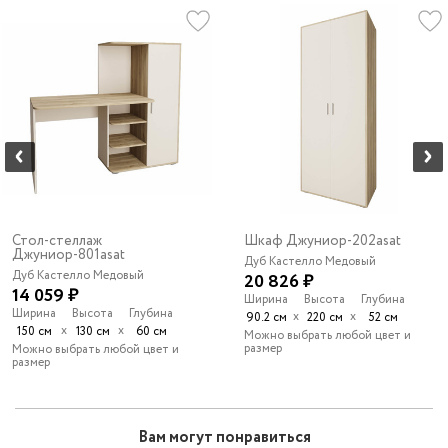
Стол-стеллаж
Шкаф Джуниор-202asat
Джуниор-801asat
Дуб Кастелло Медовый
Дуб Кастелло Медовый
20 826 ₽
14 059 ₽
Ширина
Высота
Глубина
Ширина
Высота
Глубина
х
х
90.2 см
220 см
52 см
х
х
150 см
130 см
60 см
Можно выбрать любой цвет и
размер
Можно выбрать любой цвет и
размер
Вам могут понравиться