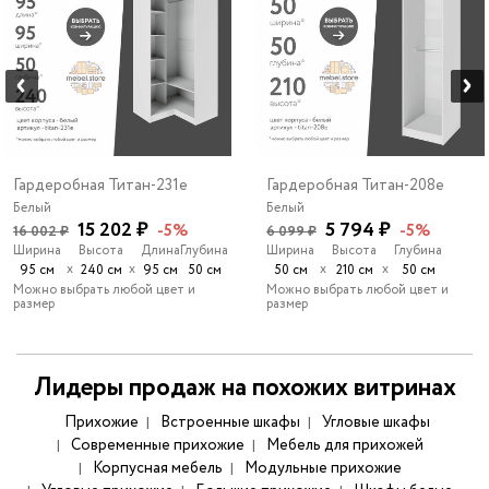
Гардеробная Титан-231e
Гардеробная Титан-208e
Белый
Белый
15 202 ₽
5 794 ₽
-5%
-5%
16 002 ₽
6 099 ₽
Ширина
Высота
Длина
Глубина
Ширина
Высота
Глубина
х
х
х
х
95 см
240 см
95 см
50 см
50 см
210 см
50 см
Можно выбрать любой цвет и
Можно выбрать любой цвет и
размер
размер
Лидеры продаж на похожих витринах
Прихожие
Встроенные шкафы
Угловые шкафы
Современные прихожие
Мебель для прихожей
Корпусная мебель
Модульные прихожие