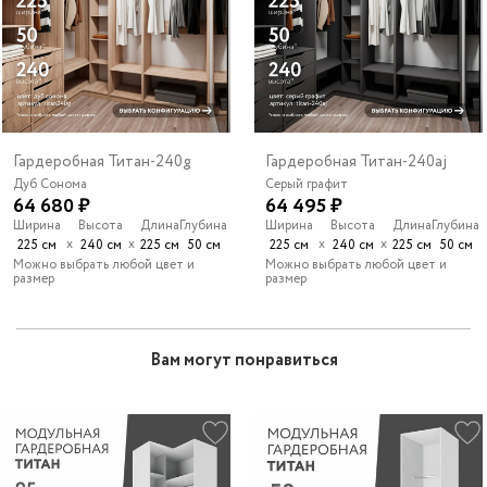
Гардеробная Титан-240g
Гардеробная Титан-240aj
Дуб Сонома
Серый графит
64 680 ₽
64 495 ₽
Ширина
Высота
Длина
Глубина
Ширина
Высота
Длина
Глубина
х
х
х
х
225 см
240 см
225 см
50 см
225 см
240 см
225 см
50 см
Можно выбрать любой цвет и
Можно выбрать любой цвет и
размер
размер
Вам могут понравиться