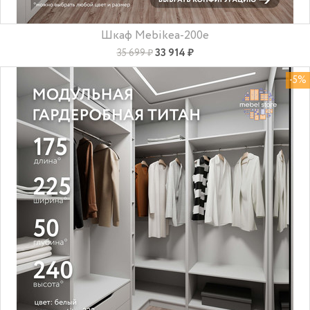
Шкаф Mebikea-200e
33 914 ₽
35 699 ₽
-5%