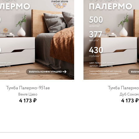
Тумба Палермо-951ae
Тумба Палермо
Венге Цаво
Дуб Соном
4 173 ₽
4 173 ₽