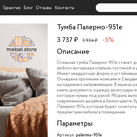
Гарантия
Блог
Отзывы
Контакты
Тумба Палермо-951e
3 737 ₽
-5%
3 934 ₽
Описание
Стильная тумба Палермо-951e станет 
любого интерьера спальни, гостиной и
Имеет квадратную форму и устойчиву
Оснащена прочными ножками и 2 выдв
на надежных направляющих. В ящиках 
книги, документы, одежда, аксессуары 
которые нужны под рукой. Модель вып
современном дизайне в белом цвете. К
Палермо-951e, которая будет сочетать
предметами мебели в помещении.
Параметры
Артикул:
palermo-951e