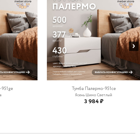
-951ge
Тумба Палермо-951ce
а
Ясень Шимо Светлый
3 984 ₽