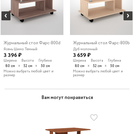
Журнальный стол Фарс-800d
Журнальный стол Фарс-800b
Ясень Шимо Темный
Дуб молочный
3 396 ₽
3 659 ₽
Ширина
Высота
Глубина
Ширина
Высота
Глубина
х
х
х
х
80 см
52 см
50 см
80 см
52 см
50 см
Можно выбрать любой цвет и
Можно выбрать любой цвет и
размер
размер
Вам могут понравиться