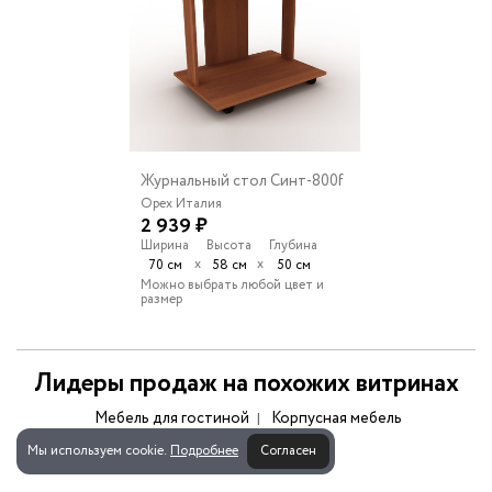
Журнальный стол Синт-800f
Орех Италия
2 939 ₽
Ширина
Высота
Глубина
х
х
70 см
58 см
50 см
Можно выбрать любой цвет и
размер
Лидеры продаж на похожих витринах
Мебель для гостиной
Корпусная мебель
Мы используем cookie.
Подробнее
Согласен