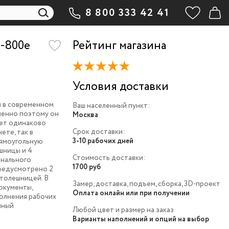
8 800 333 42 41
-800e
Рейтинг магазина
Условия доставки
н в современном
Ваш населенный пункт:
менно поэтому он
Москва
дет одинаково
Срок доставки:
ете, так в
3-10 рабочих дней
рямоугольную
шницы и 4
Стоимость доставки:
инального
1700 руб
редусмотрено 2
столешницей. В
Замер, доставка, подъем, сборка, 3D-проект
окументы,
Оплата онлайн или при получении
полнения рабочих
нный
Любой цвет и размер на заказ
Варианты наполнений и опций на выбор