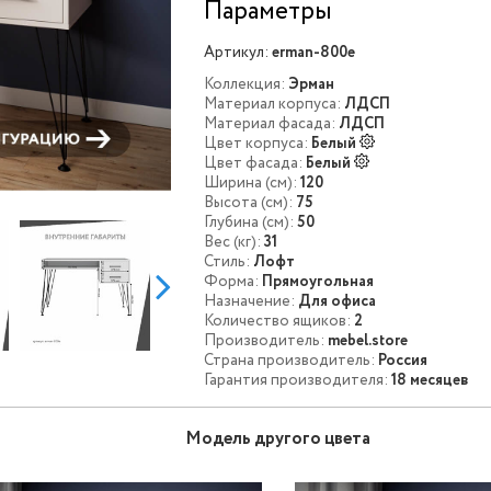
Параметры
Артикул:
erman-800e
Коллекция:
Эрман
Материал корпуса:
ЛДСП
Материал фасада:
ЛДСП
Цвет корпуса:
Белый
Цвет фасада:
Белый
Ширина (см):
120
Высота (см):
75
Глубина (см):
50
Вес (кг):
31
Стиль:
Лофт
Форма:
Прямоугольная
Назначение:
Для офиса
Количество ящиков:
2
Производитель:
mebel.store
Страна производитель:
Россия
Гарантия производителя:
18 месяцев
Модель другого цвета