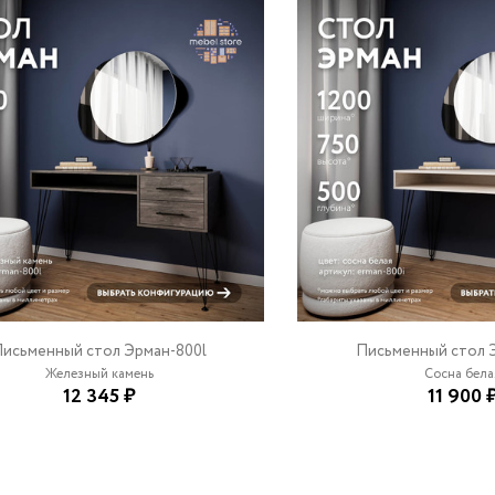
исьменный стол Эрман-800l
Письменный стол 
Железный камень
Сосна бела
12 345 ₽
11 900 