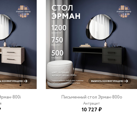
Эрман-800i
Письменный стол Эрман-800o
я
Антрацит
₽
10 727 ₽