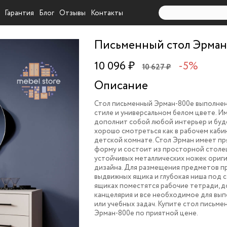
Гарантия
Блог
Отзывы
Контакты
Письменный стол Эрман
10 096 ₽
-5%
10 627 ₽
Описание
Стол письменный Эрман-800e выполне
стиле и универсальном белом цвете. И
дополнит собой любой интерьер и бу
хорошо смотреться как в рабочем кабин
детской комнате. Стол Эрман имеет п
форму и состоит из просторной столе
устойчивых металлических ножек ориг
дизайна. Для размещения предметов п
выдвижных ящика и глубокая ниша под 
ящиках поместятся рабочие тетради, д
канцелярия и все необходимое для вы
или учебных задач. Купите стол письме
Эрман-800e по приятной цене.