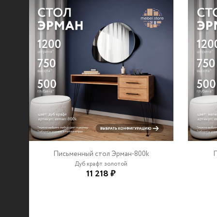
Письменный стол Эрман-800k
П
Дуб крафт золотой
11 218 ₽