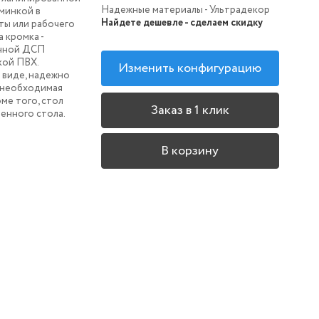
Надежные материалы - Ультрадекор
минкой в
Найдете дешевле - сделаем скидку
ты или рабочего
а кромка -
анной ДСП
кой ПВХ.
Изменить конфигурацию
 виде, надежно
я необходимая
ме того, стол
Заказ в 1 клик
менного стола.
В корзину