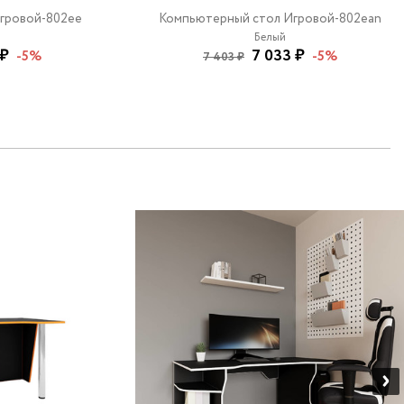
гровой-802ee
Компьютерный стол Игровой-802ean
Белый
 ₽
7 033 ₽
-5%
-5%
7 403 ₽