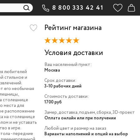
8 800 333 42 41
Рейтинг магазина
Условия доставки
Ваш населенный пункт:
Москва
ля любителей
ой стильное и
Срок доставки:
звлечений.
3-10 рабочих дней
т его необычная
лешницы,
Стоимость доставки:
На столешнице
1700 руб
о места для
ное расположение
Замер, доставка, подъем, сборка, 3D-проект
ка на столешнице
Оплата онлайн или при получении
лом и не уставать
во в игре.
Любой цвет и размер на заказ
тола - передние
Варианты наполнений и опций на выбор
из ламинированной