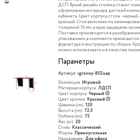
ДСП. Яркий дизайн столика станет изю
оформлении интерьера детской комна
кабинета. Цвет корпуса стола - черный, 
красный. Стол выполнен из ламиниров
толщиной 16 мм, а края защищены кром
Поставка производится в разобранном
упакованным, в комплекте прилагаютс
фурнитура и инструкция по сборке. Кро
можно использовать и в качестве пись
Параметры
Артикул:
igrovoy-802uap
Коллекция:
Игровой
Материал корпуса:
ЛДСП
Цвет корпуса:
Черный
Цвет кромки:
Красный
Ширина (см):
120
Высота (см):
72.5
Глубина (см):
75
Вес (кг):
20
Стиль:
Классический
Форма:
Прямоугольная
Назначение:
Для офиса