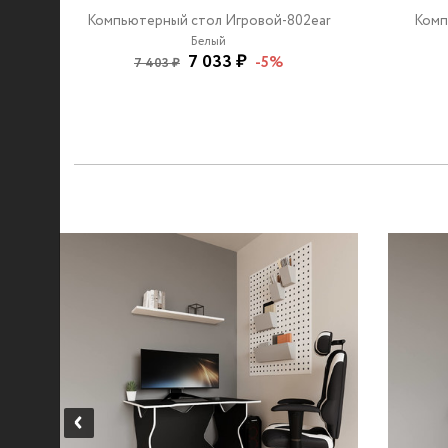
Компьютерный стол Игровой-802ear
Комп
Белый
7 033 ₽
-5%
7 403 ₽