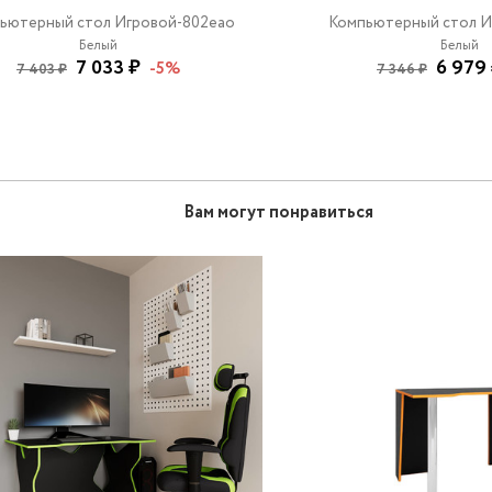
ьютерный стол Игровой-802eao
Компьютерный стол И
Белый
Белый
7 033 ₽
6 979
-5%
7 403 ₽
7 346 ₽
Вам могут понравиться