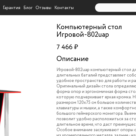
Гарантия
Блог
Отзывы
Контакты
Компьютерный стол
Игровой-802uap
7 466 ₽
Описание
Игровой-802uap компьютерный стол д
длительных баталий представляет соб
удобное пространство для работы и ра
Оригинальный дизайн стола определяю
форма опор и эргономичная форма сто
которую подчеркивает яркая кромка. 
размером 120х75 см большое количеств
клавиатуры и мышки, а также комфорт
большого геймерского монитора. Выем
позволит удобно расположиться за сто
длительное время, что даст преимущест
Особое внимание заслуживают опоры с
из хромированного металла, задние - 