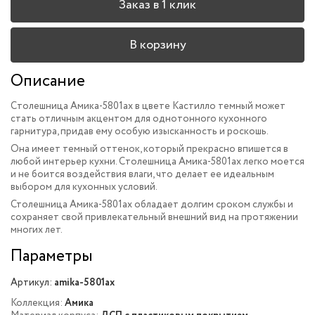
Заказ в 1 клик
В корзину
Описание
Cтолешница Амика-5801ax в цвете Кастилло темный может
стать отличным акцентом для однотонного кухонного
гарнитура, придав ему особую изысканность и роскошь.
Она имеет темный оттенок, который прекрасно впишется в
любой интерьер кухни. Cтолешница Амика-5801ax легко моется
и не боится воздействия влаги, что делает ее идеальным
выбором для кухонных условий.
Столешница Амика-5801ax обладает долгим сроком службы и
сохраняет свой привлекательный внешний вид на протяжении
многих лет.
Параметры
Артикул:
amika-5801ax
Коллекция:
Амика