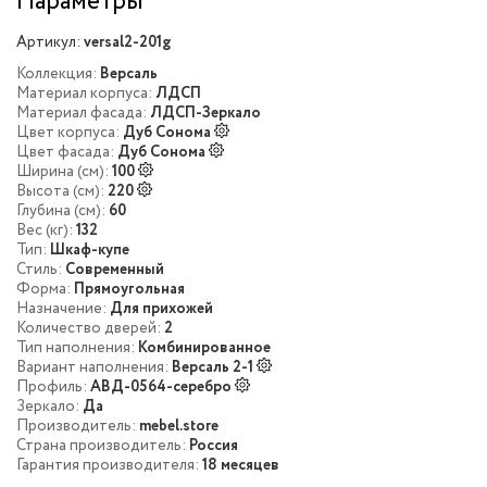
Параметры
Артикул:
versal2-201g
Коллекция:
Версаль
Материал корпуса:
ЛДСП
Материал фасада:
ЛДСП-Зеркало
Цвет корпуса:
Дуб Сонома
Цвет фасада:
Дуб Сонома
Ширина (см):
100
Высота (см):
220
Глубина (см):
60
Вес (кг):
132
Тип:
Шкаф-купе
Стиль:
Современный
Форма:
Прямоугольная
Назначение:
Для прихожей
Количество дверей:
2
Тип наполнения:
Комбинированное
Вариант наполнения:
Версаль 2-1
Профиль:
АВД-0564-серебро
Зеркало:
Да
Производитель:
mebel.store
Страна производитель:
Россия
Гарантия производителя:
18 месяцев