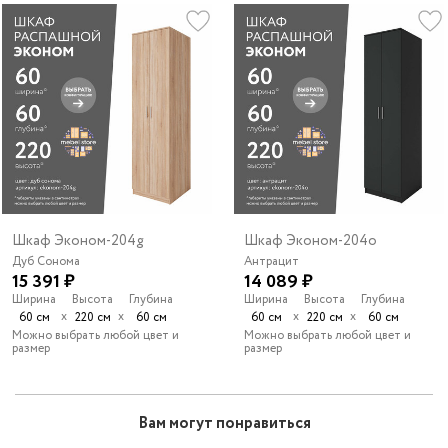
Шкаф Эконом-204g
Шкаф Эконом-204o
Дуб Сонома
Антрацит
15 391 ₽
14 089 ₽
Ширина
Высота
Глубина
Ширина
Высота
Глубина
х
х
х
х
60 см
220 см
60 см
60 см
220 см
60 см
Можно выбрать любой цвет и
Можно выбрать любой цвет и
размер
размер
Вам могут понравиться