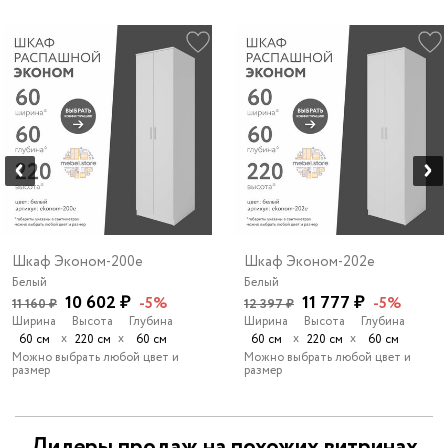
Шкаф Эконом-200e
Шкаф Эконом-202e
Белый
Белый
10 602 ₽
11 777 ₽
-5%
-5%
11 160 ₽
12 397 ₽
Ширина
Высота
Глубина
Ширина
Высота
Глубина
х
х
х
х
60 см
220 см
60 см
60 см
220 см
60 см
Можно выбрать любой цвет и
Можно выбрать любой цвет и
размер
размер
Лидеры продаж на похожих витринах