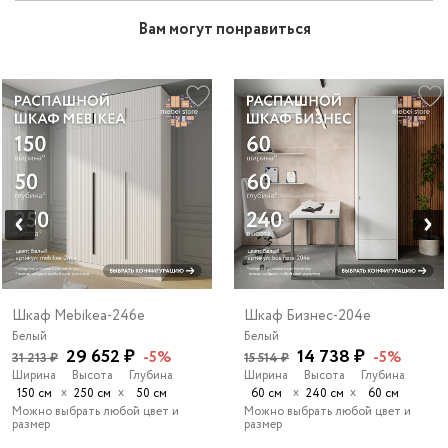
Вам могут понравиться
Шкаф Mebikea-246e
Шкаф Бизнес-204e
Белый
Белый
29 652 ₽
14 738 ₽
-5%
-5%
31 213 ₽
15 514 ₽
Ширина
Высота
Глубина
Ширина
Высота
Глубина
х
х
х
х
150 см
250 см
50 см
60 см
240 см
60 см
Можно выбрать любой цвет и
Можно выбрать любой цвет и
размер
размер