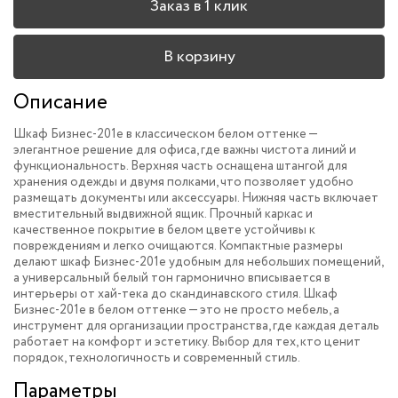
Заказ в 1 клик
В корзину
Описание
Шкаф Бизнес-201
e
в классическом белом оттенке —
элегантное решение для офиса, где важны чистота линий и
функциональность. Верхняя часть оснащена штангой для
хранения одежды и двумя полками, что позволяет удобно
размещать документы или аксессуары. Нижняя часть включает
вместительный выдвижной ящик. Прочный каркас и
качественное покрытие в белом цвете устойчивы к
повреждениям и легко очищаются. Компактные размеры
делают шкаф Бизнес-201
e
удобным для небольших помещений,
а универсальный белый тон гармонично вписывается в
интерьеры от хай-тека до скандинавского стиля. Шкаф
Бизнес-201
e
в белом оттенке — это не просто мебель, а
инструмент для организации пространства, где каждая деталь
работает на комфорт и эстетику. Выбор для тех, кто ценит
порядок, технологичность и современный стиль.
Параметры