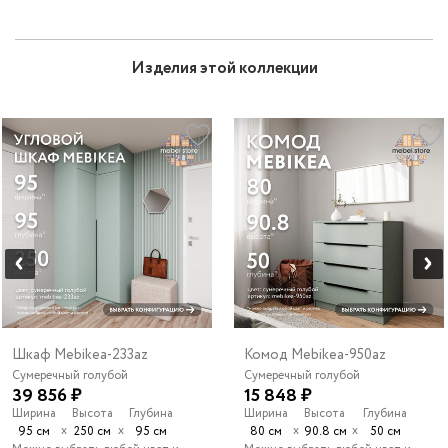
Изделия этой коллекции
Шкаф Mebikea-233az
Комод Mebikea-950az
Сумеречный голубой
Сумеречный голубой
39 856 ₽
15 848 ₽
Ширина
Высота
Глубина
Ширина
Высота
Глубина
х
х
х
х
95 см
250 см
95 см
80 см
90.8 см
50 см