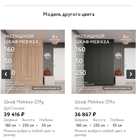
Модель другого цвета
Шкаф Mebikea-239g
Шкаф Mebikea-239o
Дуб Сонома
Антрацит
39 416 ₽
36 867 ₽
Ширина
Высота
Глубина
Ширина
Высота
Глубина
х
х
х
х
160 см
250 см
50 см
160 см
250 см
50 см
Можно выбрать любой цвет и
Можно выбрать любой цвет и
размер
размер