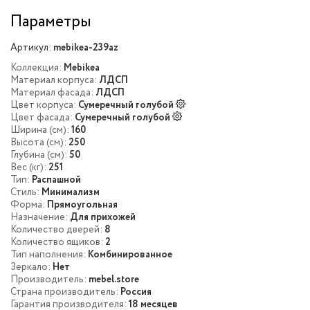
Параметры
Артикул:
mebikea-239az
Коллекция:
Mebikea
Материал корпуса:
ЛДСП
Материал фасада:
ЛДСП
Цвет корпуса:
Сумеречный голубой
Цвет фасада:
Сумеречный голубой
Ширина (см):
160
Высота (см):
250
Глубина (см):
50
Вес (кг):
251
Тип:
Распашной
Стиль:
Минимализм
Форма:
Прямоугольная
Назначение:
Для прихожей
Количество дверей:
8
Количество ящиков:
2
Тип наполнения:
Комбинированное
Зеркало:
Нет
Производитель:
mebel.store
Страна производитель:
Россия
Гарантия производителя:
18 месяцев