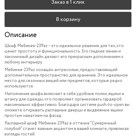
Заказ в 1 клик
В корзину
Описание
Шкаф Мебикея-239az – это идеальное решение для тех, кто
ценит простоту и функциональность. Его гладкие линии и
лаконичный дизайн делают его прекрасным дополнением к
любому интерьеру.
Мебикея-239az оснащён антресолью, предоставляющей
дополнительное пространство для хранения. Это идеальное
место для сезонных вещей или предметов, которые редко
используются.
Наполнение шкафа включает в себя удобные полки, ящики и
штангу для одежды, что позволяет организовать гардероб
максимально эффективно. Благодаря системе push-to-open вы
сможете открывать распашные дверцы и выдвижные ящики
простым нажатием на фасад.
Распашной шкаф Мебикея-239az в оттенке "Сумеречный
голубой" станет важным акцентом в вашей комнате, привлекая
взгляды гостей.