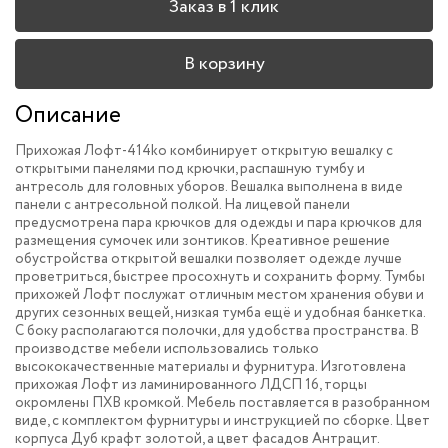
Заказ в 1 клик
В корзину
Описание
Прихожая Лофт-414
k
o комбинирует открытую вешалку с
открытыми панелями под крючки, распашную тумбу и
антресоль для головных уборов. Вешалка выполнена в виде
панели с антресольной полкой. На лицевой панели
предусмотрена пара крючков для одежды и пара крючков для
размещения сумочек или зонтиков. Креативное решение
обустройства открытой вешалки позволяет одежде лучше
проветриться, быстрее просохнуть и сохранить форму. Тумбы
прихожей Лофт послужат отличным местом хранения обуви и
других сезонных вещей, низкая тумба ещё и удобная банкетка.
С боку располагаются полочки, для удобства пространства. В
производстве мебели использовались только
высококачественные материалы и фурнитура. Изготовлена
прихожая Лофт из ламинированного ЛДСП 16, торцы
окромлены ПХВ кромкой. Мебель поставляется в разобранном
виде, с комплектом фурнитуры и инструкцией по сборке. Цвет
корпуса Дуб крафт золотой, а цвет фасадов Антрацит.