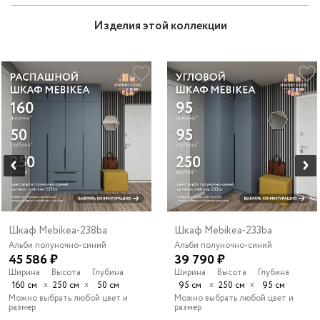
Изделия этой коллекции
Шкаф Mebikea-238ba
Шкаф Mebikea-233ba
Альби полуночно-синий
Альби полуночно-синий
45 586 ₽
39 790 ₽
Ширина
Высота
Глубина
Ширина
Высота
Глубина
х
х
х
х
160 см
250 см
50 см
95 см
250 см
95 см
Можно выбрать любой цвет и
Можно выбрать любой цвет и
размер
размер