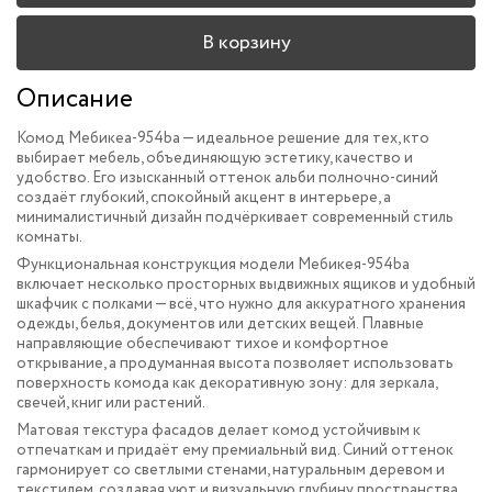
В корзину
Описание
Комод Мебикеа-954ba — идеальное решение для тех, кто
выбирает мебель, объединяющую эстетику, качество и
удобство. Его изысканный оттенок альби полночно-синий
создаёт глубокий, спокойный акцент в интерьере, а
минималистичный дизайн подчёркивает современный стиль
комнаты.
Функциональная конструкция модели Мебикея-954ba
включает несколько просторных выдвижных ящиков и удобный
шкафчик с полками — всё, что нужно для аккуратного хранения
одежды, белья, документов или детских вещей. Плавные
направляющие обеспечивают тихое и комфортное
открывание, а продуманная высота позволяет использовать
поверхность комода как декоративную зону: для зеркала,
свечей, книг или растений.
Матовая текстура фасадов делает комод устойчивым к
отпечаткам и придаёт ему премиальный вид. Синий оттенок
гармонирует со светлыми стенами, натуральным деревом и
текстилем, создавая уют и визуальную глубину пространства.