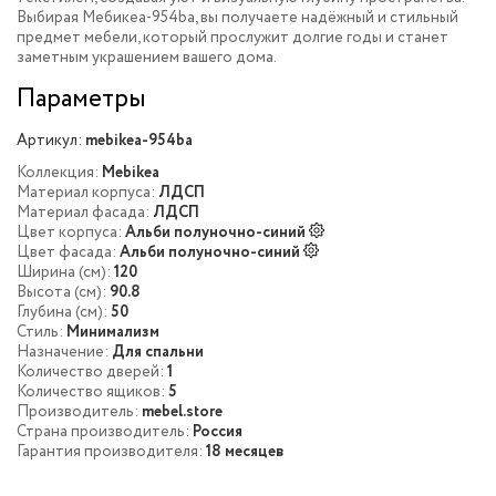
Выбирая Мебикеа-954ba, вы получаете надёжный и стильный
предмет мебели, который прослужит долгие годы и станет
заметным украшением вашего дома.
Параметры
Артикул:
mebikea-954ba
Коллекция:
Mebikea
Материал корпуса:
ЛДСП
Материал фасада:
ЛДСП
Цвет корпуса:
Альби полуночно-синий
Цвет фасада:
Альби полуночно-синий
Ширина (см):
120
Высота (см):
90.8
Глубина (см):
50
Стиль:
Минимализм
Назначение:
Для спальни
Количество дверей:
1
Количество ящиков:
5
Производитель:
mebel.store
Страна производитель:
Россия
Гарантия производителя:
18 месяцев