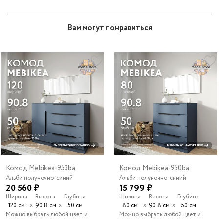
Вам могут понравиться
Комод Mebikea-953ba
Комод Mebikea-950ba
Альби полуночно-синий
Альби полуночно-синий
20 560 ₽
15 799 ₽
Ширина
Высота
Глубина
Ширина
Высота
Глубина
х
х
х
х
120 см
90.8 см
50 см
80 см
90.8 см
50 см
Можно выбрать любой цвет и
Можно выбрать любой цвет и