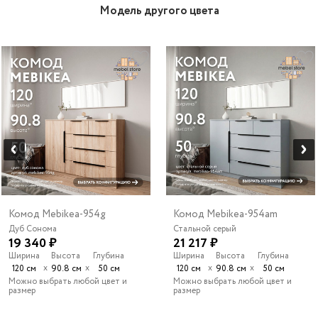
Модель другого цвета
Комод Mebikea-954g
Комод Mebikea-954am
Дуб Сонома
Стальной серый
19 340 ₽
21 217 ₽
Ширина
Высота
Глубина
Ширина
Высота
Глубина
х
х
х
х
120 см
90.8 см
50 см
120 см
90.8 см
50 см
Можно выбрать любой цвет и
Можно выбрать любой цвет и
размер
размер