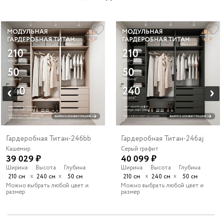
Гардеробная Титан-246bb
Гардеробная Титан-246aj
Кашемир
Серый графит
39 029 ₽
40 099 ₽
Ширина
Высота
Глубина
Ширина
Высота
Глубина
х
х
х
х
210 см
240 см
50 см
210 см
240 см
50 см
Можно выбрать любой цвет и
Можно выбрать любой цвет и
размер
размер