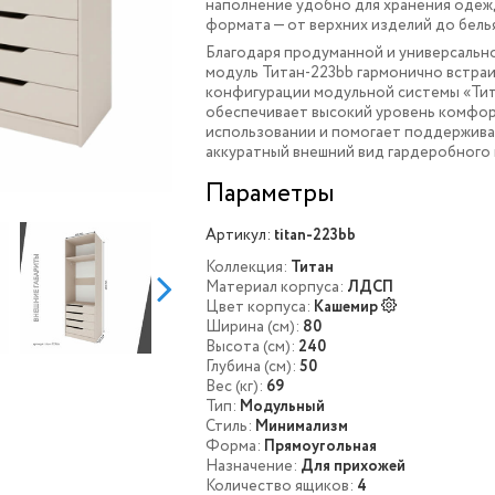
наполнение удобно для хранения одеж
формата — от верхних изделий до белья
Благодаря продуманной и универсальн
модуль Титан-223bb гармонично встраи
конфигурации модульной системы «Тит
обеспечивает высокий уровень комфор
использовании и помогает поддержива
аккуратный внешний вид гардеробного 
Параметры
Артикул:
titan-223bb
Коллекция:
Титан
Материал корпуса:
ЛДСП
Цвет корпуса:
Кашемир
Ширина (см):
80
Высота (см):
240
Глубина (см):
50
Вес (кг):
69
Тип:
Модульный
Стиль:
Минимализм
Форма:
Прямоугольная
Назначение:
Для прихожей
Количество ящиков:
4