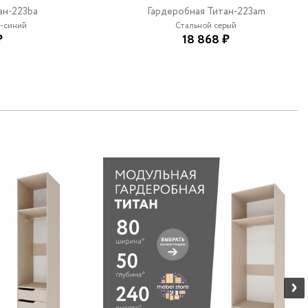
ан-223ba
Гардеробная Титан-223am
-синий
Стальной серый
₽
18 868 ₽