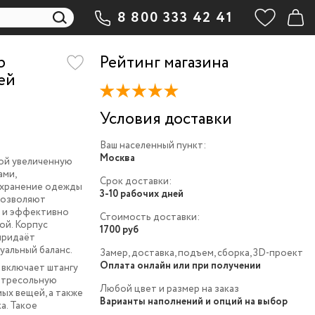
8 800 333 42 41
b
Рейтинг магазина
ей
Условия доставки
Ваш населенный пункт:
Москва
ой увеличенную
ами,
Срок доставки:
 хранение одежды
3-10 рабочих дней
 позволяют
й и эффективно
Стоимость доставки:
ой. Корпус
1700 руб
придаёт
уальный баланс.
Замер, доставка, подъем, сборка, 3D-проект
Оплата онлайн или при получении
 включает штангу
антресольную
Любой цвет и размер на заказ
ых вещей, а также
Варианты наполнений и опций на выбор
а. Такое