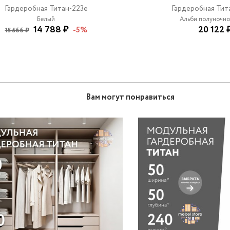
Гардеробная Титан-223e
Гардеробная Тит
Белый
Альби полуночно
14 788 ₽
20 122 
-5%
15 566 ₽
Вам могут понравиться