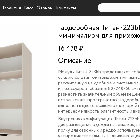
Гарантия
Блог
Отзывы
Контакты
Гардеробная Титан-223b
минимализм для прихож
16 478 ₽
Описание
Модуль Титан-223bb представляет соб
секцию со штангой и выдвижными ящик
рассчитанную на удобное и системное
и аксессуаров. Габариты 80×240×50 см
разместить значительный объём веще
использовать пространство гардеробн
выполнен в цвете «кашемир», который 
интерьеру мягкость, элегантность и виз
Внутренняя конфигурация Титан-223bb
для размещения одежды на вешалках, 
полку для сезонных и редко используем
четыре вместительных выдвижных ящик