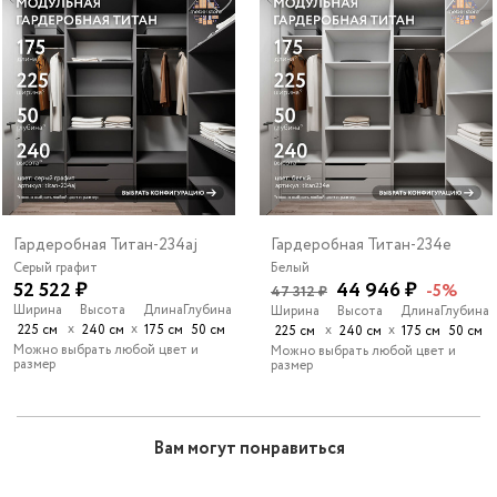
Гардеробная Титан-234aj
Гардеробная Титан-234e
Серый графит
Белый
52 522 ₽
44 946 ₽
-5%
47 312 ₽
Ширина
Высота
Длина
Глубина
Ширина
Высота
Длина
Глубина
х
х
225 см
240 см
175 см
50 см
х
х
225 см
240 см
175 см
50 см
Можно выбрать любой цвет и
Можно выбрать любой цвет и
размер
размер
Вам могут понравиться